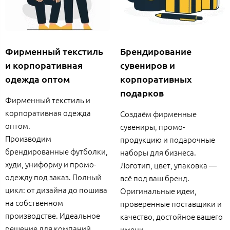
Фирменный текстиль
Брендирование
и корпоративная
сувениров и
одежда оптом
корпоративных
подарков
Фирменный текстиль и
корпоративная одежда
Создаём фирменные
оптом.
сувениры, промо-
Производим
продукцию и подарочные
брендированные футболки,
наборы для бизнеса.
худи, униформу и промо-
Логотип, цвет, упаковка —
одежду под заказ. Полный
всё под ваш бренд.
цикл: от дизайна до пошива
Оригинальные идеи,
на собственном
проверенные поставщики и
производстве. Идеальное
качество, достойное вашего
решение для компаний,
имени.