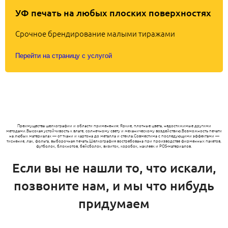
УФ печать на любых плоских поверхностях
Срочное брендирование малыми тиражами
Перейти на страницу с услугой
Преимущества шелкографии и области применения: Яркие, плотные цвета, недостижимые другими
методами.Высокая устойчивость к влаге, солнечному свету и механическому воздействию.Возможность печати
на любых материалах — от ткани и картона до металла и стекла.Совместима с последующими эффектами —
тиснение, лак, фольга, выборочная печать.Шелкография востребована при производстве фирменных пакетов,
футболок, блокнотов, бейсболок, визиток, коробок, наклеек и POS-материалов.
Если вы не нашли то, что искали,
позвоните нам, и мы что нибудь
придумаем